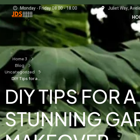
Monday - Friday 08.00 - 18.00
Juliet Way, Ave
HO
Home 3
Blog
Uncategorized
DIY Tips for a
Stunning Garden
DIY TIPS FOR A
Makeover
STUNNING GA