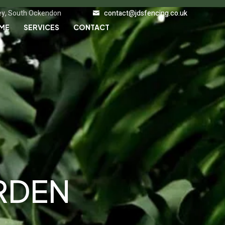
ley, South Ockendon
contact@jdsfencing.co.uk
ME
SERVICES
CONTACT
RDEN