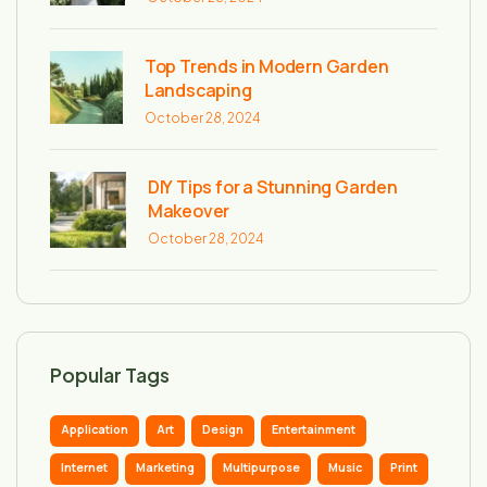
Top Trends in Modern Garden
Landscaping
October 28, 2024
DIY Tips for a Stunning Garden
Makeover
October 28, 2024
Popular Tags
Application
Art
Design
Entertainment
Internet
Marketing
Multipurpose
Music
Print