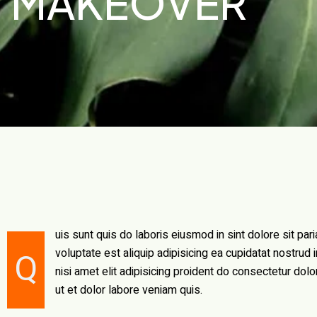
MAKEOVER
uis sunt quis do laboris eiusmod in sint dolore sit pa
Q
voluptate est aliquip adipisicing ea cupidatat nostrud incididunt aliquip dolore. Sed minim nisi duis laborum est labore
nisi amet elit adipisicing proident do consectetur dolor
ut et dolor labore veniam quis.