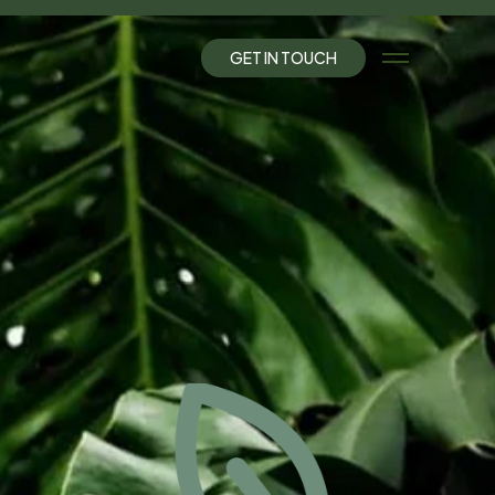
G
E
T
I
N
T
O
U
C
H